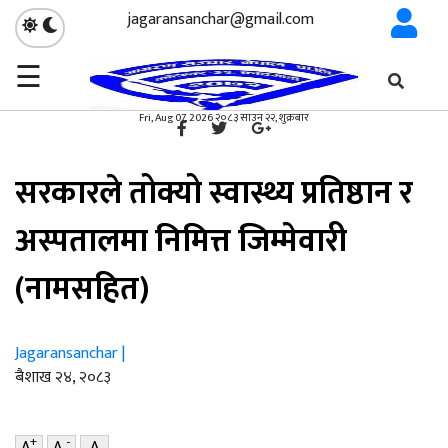
jagaransanchar@gmail.com
☰
गृहपृष्ठ
स्वास्थ्य
/
×
स्वास्थ्य
Fri, Aug 07, 2026 २०८३ साउन २२, शुक्रबार
सरकारले तोक्यो स्वास्थ्य प्रतिष्ठान र
अस्पतालमा निमित्त जिम्मेवारी
(नामसहित)
Jagaransanchar |
ब‌ैशाख २४, २०८३
+
-
A
A
A