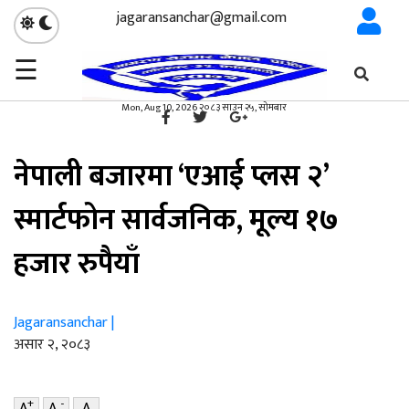
jagaransanchar@gmail.com
☰
गृहपृष्ठ
सूचना/प्रविधि
/
×
सूचना/प्रविधि
Mon, Aug 10, 2026 २०८३ साउन २५, सोमबार
नेपाली बजारमा ‘एआई प्लस २’
स्मार्टफोन सार्वजनिक, मूल्य १७
हजार रुपैयाँ
Jagaransanchar |
असार २, २०८३
+
-
A
A
A