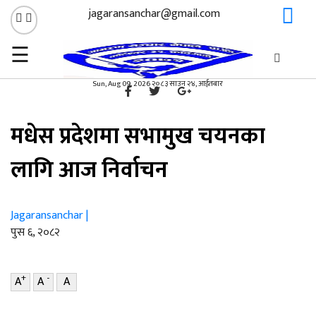
jagaransanchar@gmail.com
☰
गृहपृष्ठ
मधेश प्रदेश
/
×
मधेश प्रदेश
Sun, Aug 09, 2026 २०८३ साउन २४, आईतबार
मधेस प्रदेशमा सभामुख चयनका
लागि आज निर्वाचन
Jagaransanchar |
पुस ६, २०८२
+
-
A
A
A