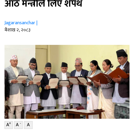
आठ मन्त्रीले लिए शपथ
Jagaransanchar |
ब‌ैशाख २, २०८३
+
-
A
A
A