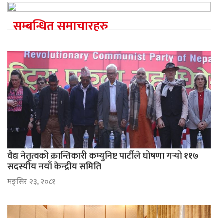
सम्बन्धित समाचारहरु
वैद्य नेतृत्वको क्रान्तिकारी कम्युनिष्ट पार्टीले घोषणा गर्‍यो ११७
सदस्यीय नयाँ केन्द्रीय समिति
मङ्सिर २३, २०८१