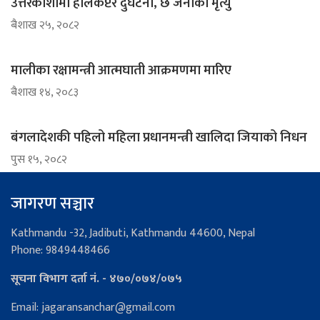
उत्तरकाशीमा हेलिकप्टर दुर्घटना, छ जनाको मृत्यु
ब‌ैशाख २५, २०८२
मालीका रक्षामन्त्री आत्मघाती आक्रमणमा मारिए
ब‌ैशाख १४, २०८३
बंगलादेशकी पहिलो महिला प्रधानमन्त्री खालिदा जियाको निधन
पुस १५, २०८२
जागरण सञ्चार
Kathmandu -32, Jadibuti, Kathmandu 44600, Nepal
Phone: 9849448466
सूचना विभाग दर्ता नं. - ४७०/०७४/०७५
Email: jagaransanchar@gmail.com