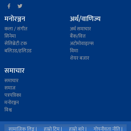
मनोरञ्जन
अर्थ/वाणिज्य
कला / संगीत
अर्थ समाचार
सिनेमा
बैंक/वित्त
सेलिब्रेटी टक
अटाेमाेवाइल्स
बलिउड/हलिउड
विमा
शेयर बजार
समाचार
समाचार
समाज
पत्रपत्रिका
मनोरञ्जन
विश्व
सामाजिक लिङ्क |
हाम्रो टिम |
हाम्रो बारे |
गोपनीयता नीति |