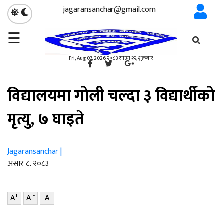
jagaransanchar@gmail.com
☰
गृहपृष्ठ
विश्व
/
×
विश्व
Fri, Aug 07, 2026 २०८३ साउन २२, शुक्रबार
विद्यालयमा गोली चल्दा ३ विद्यार्थीको
मृत्यु, ७ घाइते
Jagaransanchar |
असार ८, २०८३
+
-
A
A
A