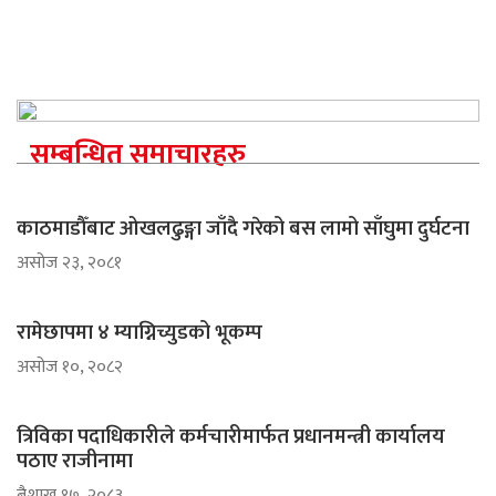
सम्बन्धित समाचारहरु
काठमाडौँबाट ओखलढुङ्गा जाँदै गरेको बस लामो साँघुमा दुर्घटना
असोज २३, २०८१
रामेछापमा ४ म्याग्निच्युडको भूकम्प
असोज १०, २०८२
त्रिविका पदाधिकारीले कर्मचारीमार्फत प्रधानमन्त्री कार्यालय
पठाए राजीनामा
ब‌ैशाख १७, २०८३