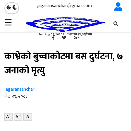
jagaransanchar@gmail.com
☰
गृहपृष्ठ
समाचार
/
×
समाचार
Sun, Aug 09, 2026 २०८३ साउन २४, आईतबार
काभ्रेको बुच्चाकोटमा बस दुर्घटना, ७
जनाको मृत्यु
Jagaransanchar |
जेठ २९, २०८३
+
-
A
A
A