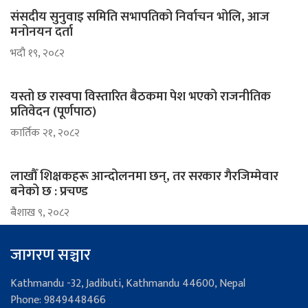
संसदीय सुनुवाइ समिति सभापतिको निर्वाचन भोलि, आज
मनोनयन दर्ता
भदौ १९, २०८२
यस्तो छ रास्वपा विस्तारित बैठकमा पेश भएको राजनीतिक
प्रतिवेदन (पूर्णपाठ)
कार्तिक २१, २०८२
लाखौँ शिक्षकहरू आन्दोलनमा छन्, तर सरकार गैरजिम्मेवार
बनेको छ : प्रचण्ड
ब‌ैशाख ९, २०८२
जागरण सञ्चार
Kathmandu -32, Jadibuti, Kathmandu 44600, Nepal
Phone: 9849448466