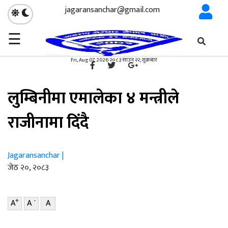
jagaransanchar@gmail.com
☰
गृहपृष्ठ
राजनीति
/
×
राजनीति
Fri, Aug 07, 2026 २०८३ साउन २२, शुक्रबार
लुम्बिनीमा एमालेका ४ मन्त्रीले
राजीनामा दिंदै
Jagaransanchar |
जेठ २०, २०८३
+
-
A
A
A