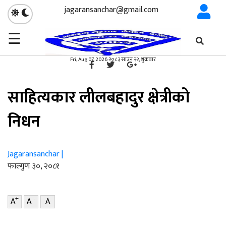
jagaransanchar@gmail.com
☰
गृहपृष्ठ
साहित्य
/
×
साहित्य
Fri, Aug 07, 2026 २०८३ साउन २२, शुक्रबार
साहित्यकार लीलबहादुर क्षेत्रीको
निधन
Jagaransanchar |
फाल्गुण ३०, २०८१
+
-
A
A
A