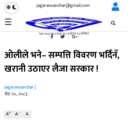
jagaransanchar@gmail.com
☰
गृहपृष्ठ
राजनीति
/
×
राजनीति
Sat, Aug 08, 2026 २०८३ साउन २३, शनिवार
ओलीले भने– सम्पत्ति विवरण भर्दिनँ,
खरानी उठाएर लैजा सरकार !
Jagaransanchar |
जेठ २०, २०८३
+
-
A
A
A