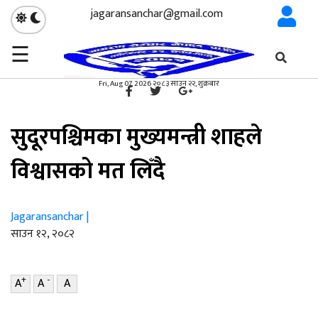
jagaransanchar@gmail.com
☰
गृहपृष्ठ
सुदूरपश्चिम
/
×
सुदूरपश्चिम
Fri, Aug 07, 2026 २०८३ साउन २२, शुक्रबार
सुदूरपश्चिमका मुख्यमन्त्री शाहले
विश्वासको मत लिँदै
Jagaransanchar |
साउन १२, २०८२
+
-
A
A
A