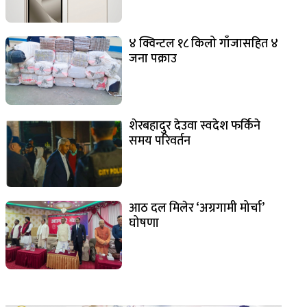
४ क्विन्टल १८ किलो गाँजासहित ४
जना पक्राउ
शेरबहादुर देउवा स्वदेश फर्किने
समय परिवर्तन
आठ दल मिलेर ‘अग्रगामी मोर्चा’
घोषणा