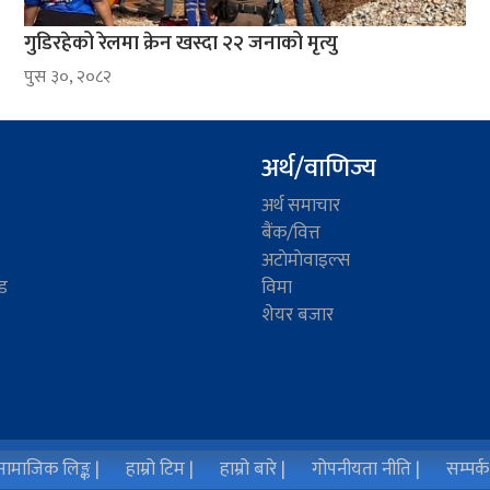
गुडिरहेको रेलमा क्रेन खस्दा २२ जनाको मृत्यु
पुस ३०, २०८२
अर्थ/वाणिज्य
अर्थ समाचार
बैंक/वित्त
अटाेमाेवाइल्स
ड
विमा
शेयर बजार
ामाजिक लिङ्क |
हाम्रो टिम |
हाम्रो बारे |
गोपनीयता नीति |
सम्पर्क