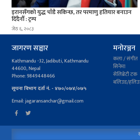
इरानसँगको युद्ध चाँडै सकिन्छ, तर परमाणु हतियार बनाउन
दिँदैनौँ : ट्रम्प
जेठ ६, २०८३
जागरण सञ्चार
मनोरञ्जन
कला / संगीत
Kathmandu -32, Jadibuti, Kathmandu
सिनेमा
44600, Nepal
सेलिब्रेटी टक
Phone: 9849448466
बलिउड/हलिउ
सूचना विभाग दर्ता नं. - ४७०/०७४/०७५
Email: jagaransanchar@gmail.com
स