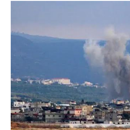
सम्पादकीय
संस्कृति/
संस्कार
प्रदेश
खेलकुद
सूचना/
प्रविधि
पर्यटन
जागरण
–
विशेष