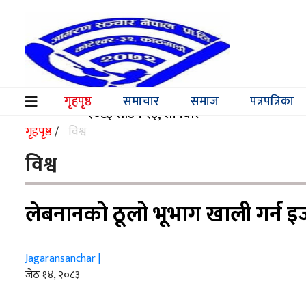
समाचार
समाज
गृहपृष्ठ
समाचार
समाज
पत्रपत्रिका
(current)
२०८३ साउन २३, शनिवार
पत्रपत्रिका
गृहपृष्ठ
विश्व
/
मनोरञ्जन
विश्व
विश्व
लेबनानको ठूलो भूभाग खाली गर्न 
स्वास्थ्य
अर्थ/
Jagaransanchar |
वाणिज्य
जेठ १४, २०८३
शिक्षा