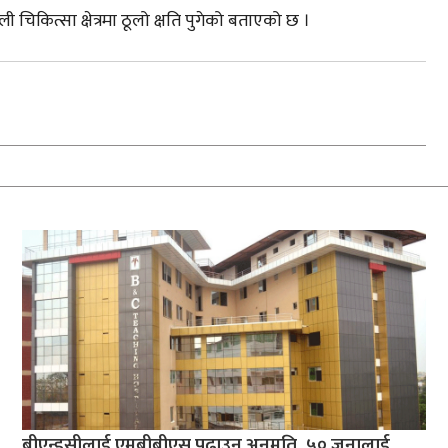
ी चिकित्सा क्षेत्रमा ठूलो क्षति पुगेको बताएको छ ।
बीएन्डसीलाई एमबीबीएस पढाउन अनुमति, ५० जनालाई