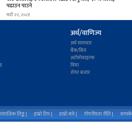
पढाउन पाउने
भदौ २२, २०८१
अर्थ/वाणिज्य
अर्थ समाचार
बैंक/वित्त
अटाेमाेवाइल्स
ड
विमा
शेयर बजार
ामाजिक लिङ्क |
हाम्रो टिम |
हाम्रो बारे |
गोपनीयता नीति |
सम्पर्क