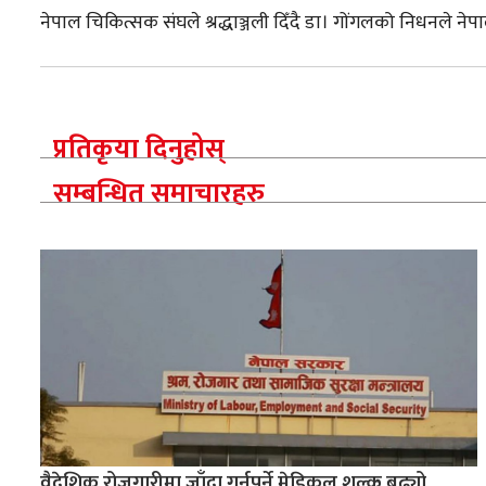
नेपाल चिकित्सक संघले श्रद्धाञ्जली दिँदै डा। गोंगलको निधनले नेपाल
प्रतिकृया दिनुहोस्
सम्बन्धित समाचारहरु
वैदेशिक रोजगारीमा जाँदा गर्नुपर्ने मेडिकल शुल्क बढ्यो