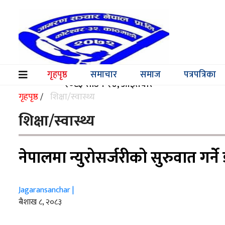
समाचार
समाज
गृहपृष्ठ
समाचार
समाज
पत्रपत्रिका
(current)
२०८३ साउन २४, आईतबार
पत्रपत्रिका
गृहपृष्ठ
शिक्षा/स्वास्थ्य
/
मनोरञ्जन
शिक्षा/स्वास्थ्य
विश्व
नेपालमा न्युरोसर्जरीको सुरुवात गर
स्वास्थ्य
अर्थ/
Jagaransanchar |
वाणिज्य
ब‌ैशाख ८, २०८३
शिक्षा