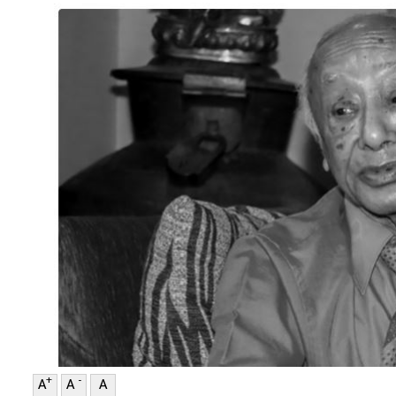
सम्पादकीय
संस्कृति/
संस्कार
प्रदेश
खेलकुद
सूचना/
प्रविधि
पर्यटन
जागरण
–
विशेष
+
-
A
A
A