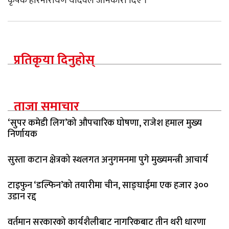
कृषक हरिनारायण यादवले जानकारी दिए ।
प्रतिकृया दिनुहोस्
ताजा समाचार
‘सुपर कमेडी लिग’को औपचारिक घोषणा, राजेश हमाल मुख्य
निर्णायक
सुस्ता कटान क्षेत्रको स्थलगत अनुगमनमा पुगे मुख्यमन्त्री आचार्य
टाइफुन ‘डल्फिन’को तयारीमा चीन, साङ्घाईमा एक हजार ३००
उडान रद्द
वर्तमान सरकारको कार्यशैलीबाट नागरिकबाट तीन थरी धारणा