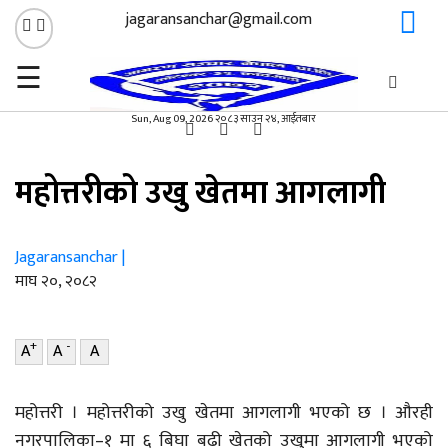
jagaransanchar@gmail.com
☰
गृहपृष्ठ
समाचार
/
×
समाचार
Sun, Aug 09, 2026 २०८३ साउन २४, आईतबार
महोत्तरीको उखु खेतमा आगलागी
Jagaransanchar |
माघ २०, २०८२
+
-
A
A
A
महोत्तरी । महोत्तरीको उखु खेतमा आगलागी भएको छ । औरही
नगरपालिका–१ मा ६ बिघा बढी खेतको उखुमा आगलागी भएको