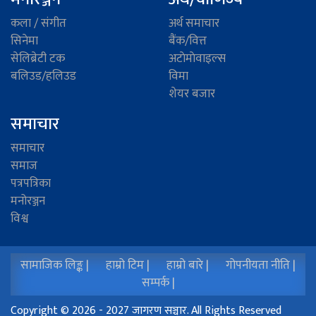
कला / संगीत
अर्थ समाचार
सिनेमा
बैंक/वित्त
सेलिब्रेटी टक
अटाेमाेवाइल्स
बलिउड/हलिउड
विमा
शेयर बजार
समाचार
समाचार
समाज
पत्रपत्रिका
मनोरञ्जन
विश्व
सामाजिक लिङ्क |
हाम्रो टिम |
हाम्रो बारे |
गोपनीयता नीति |
सम्पर्क |
Copyright © 2026 - 2027 जागरण सञ्चार. All Rights Reserved