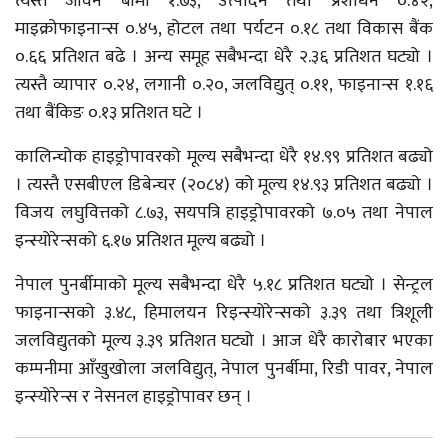
त्यस्तै जीवन बीमा १.७३, उत्पादन तथा प्रशोधन ०.४२,
माइक्रोफाइनान्स ०.४५, होटल तथा पर्यटन ०.१८ तथा विकास बैंक
०.६६ प्रतिशत बढे । अन्य समूह सबैभन्दा धेरै २.३६ प्रतिशत घट्यो ।
त्यस्तै व्यापार ०.२४, लगानी ०.२०, जलविद्युत् ०.११, फाइनान्स १.१६
तथा बैंकिङ ०.१३ प्रतिशत घटे ।
कालिन्चोक हाइड्रोपावरको मूल्य सबैभन्दा धेरै १४.९९ प्रतिशत बढ्यो
। त्यस्तै एसबीएल डिबेन्चर (२०८४) को मूल्य १४.९३ प्रतिशत बढ्यो ।
विजय लघुवित्तको ८.७३, सयपत्रि हाइड्रोपावरको ७.०५ तथा नेपाल
इन्स्योरेन्सको ६.१७ प्रतिशत मूल्य बढ्यो ।
नेपाल पुनर्बीमाको मूल्य सबैभन्दा धेरै ५.१८ प्रतिशत घट्यो । सेन्ट्रल
फाइनान्सको ३.४८, हिमालयन रिइन्स्योरेन्सको ३.३९ तथा त्रिशूली
जलविद्युतको मूल्य ३.३९ प्रतिशत घट्यो । आज धेरै कारोबार भएका
कम्पनीमा आँखुखोला जलविद्युत्, नेपाल पुनर्बीमा, रिडी पावर, नेपाल
इन्स्योरेन्स र नेसनल हाइड्रोपावर छन् ।