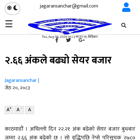
jagaransanchar@gmail.com
☰
गृहपृष्ठ
शेयर बजार
/
×
शेयर बजार
Thu, Aug 06, 2026 २०८३ साउन २१, बिहिबार
२.६६ अंकले बढ्यो सेयर बजार
Jagaransanchar |
जेठ २०, २०८३
+
-
A
A
A
काठमाडौं । अघिल्लो दिन २२.२१ अंक बढेको सेयर बजार बुधबार
जम्मा २.६६ अंक बढेको छ । सो वृद्धिपछि नेप्से परिसूचक २७८०