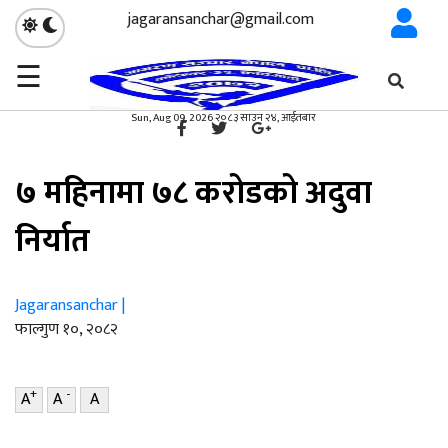
jagaransanchar@gmail.com
☰
गृहपृष्ठ
कृषि
/
×
कृषि
Sun, Aug 09, 2026 २०८३ साउन २४, आईतबार
७ महिनामा ७८ करोडको अदुवा
निर्यात
Jagaransanchar |
फाल्गुण १०, २०८२
+
-
A
A
A