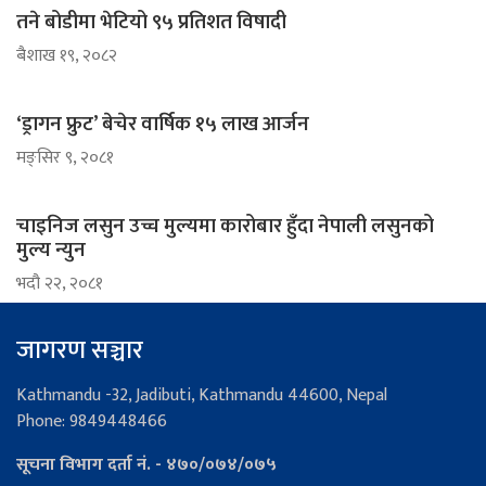
तने बोडीमा भेटियो ९५ प्रतिशत विषादी
ब‌ैशाख १९, २०८२
‘ड्रागन फ्रुट’ बेचेर वार्षिक १५ लाख आर्जन
मङ्सिर ९, २०८१
चाइनिज लसुन उच्च मुल्यमा कारोबार हुँदा नेपाली लसुनको
मुल्य न्युन
भदौ २२, २०८१
जागरण सञ्चार
Kathmandu -32, Jadibuti, Kathmandu 44600, Nepal
Phone: 9849448466
सूचना विभाग दर्ता नं. - ४७०/०७४/०७५