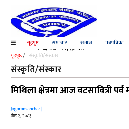
समाचार
समाज
गृहपृष्ठ
समाचार
समाज
पत्रपत्रिका
(current)
२०८३ साउन २२, शुक्रबार
पत्रपत्रिका
गृहपृष्ठ
संस्कृति/संस्कार
/
मनोरञ्जन
संस्कृति/संस्कार
विश्व
मिथिला क्षेत्रमा आज वटसावित्री पर्व 
स्वास्थ्य
अर्थ/
Jagaransanchar |
वाणिज्य
जेठ २, २०८३
शिक्षा