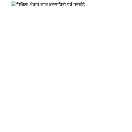
सम्पादकीय
संस्कृति/
संस्कार
प्रदेश
खेलकुद
सूचना/
प्रविधि
पर्यटन
जागरण
–
विशेष