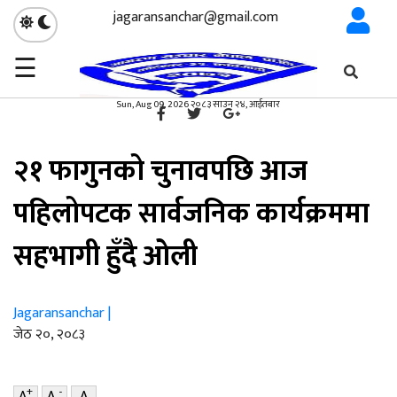
jagaransanchar@gmail.com
☰
गृहपृष्ठ
राजनीति
/
×
राजनीति
Sun, Aug 09, 2026 २०८३ साउन २४, आईतबार
२१ फागुनको चुनावपछि आज
पहिलोपटक सार्वजनिक कार्यक्रममा
सहभागी हुँदै ओली
Jagaransanchar |
जेठ २०, २०८३
+
-
A
A
A