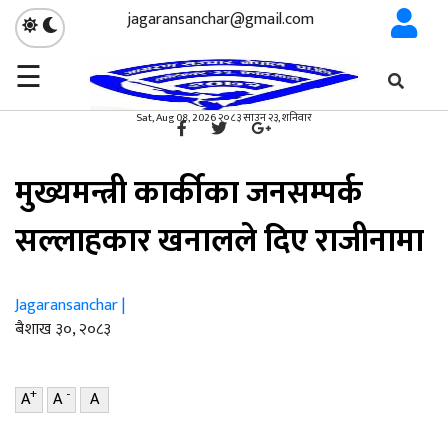
jagaransanchar@gmail.com
☰
गृहपृष्ठ
कोशी प्रदेश
/
×
कोशी प्रदेश
Sat, Aug 08, 2026 २०८३ साउन २३, शनिवार
मुख्यमन्त्री कार्कीका जनसम्पर्क
सल्लाहकार खनालले दिए राजीनामा
Jagaransanchar |
ब‌ैशाख ३०, २०८३
+
-
A
A
A