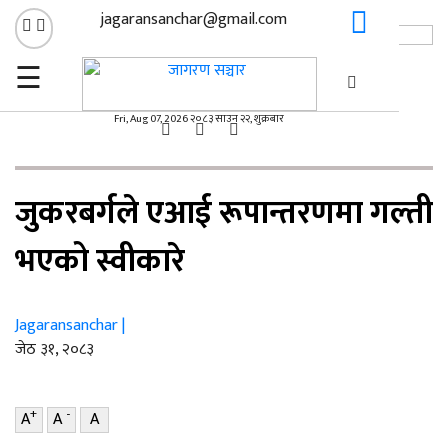
jagaransanchar@gmail.com
☰
×
गृहपृष्ठ
सूचना/प्रविधि
/
Fri, Aug 07, 2026 २०८३ साउन २२, शुक्रबार
सूचना/प्रविधि
जुकरबर्गले एआई रूपान्तरणमा गल्ती
भएको स्वीकारे
Jagaransanchar |
जेठ ३१, २०८३
+
-
A
A
A