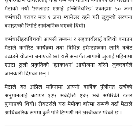
सुपरिवेक्षण दायरालाई केही कम गर्ने योजना बनाएको छ। यसअघि
मेटाको नयाँ ‘अप्लाइड एआई इन्जिनियरिङ’ एकाइमा ५० जना
कर्मचारी बराबर मात्र १ जना म्यानेजर रहने गरी खुकुलो संरचना
बनाइएको रिपोर्ट सार्वजनिक भएको थियो।
कर्मचारीहरूबिचको आपसी सम्बन्ध र सहकार्यलाई बलियो बनाउन
मेटाले कर्पोरेट कार्यक्रम तथा विभिन्न इभेन्टहरूका लागि बजेट
बढाउने योजना बनाएको छ। यसै अन्तर्गत आगामी जुलाई महिनामा
एउटा ठुलो प्रकृतिको ‘ह्याकाथन’ आयोजना गरिने जुकरबर्गले
जानकारी दिएका छन् ।
मेटाले गत अप्रिल महिनामा आफ्नो वार्षिक पुँजीगत खर्चको
अनुमानलाई बढाएर १२५ अर्बदेखि १४५ अर्ब अमेरिकी डलर
पुर्‍याएको थियो। रोयटर्सले यस मेमोका बारेमा सम्पर्क गर्दा मेटाले
आधिकारिक रूपमा कुनै पनि टिप्पणी गर्न अस्वीकार गरेको छ ।