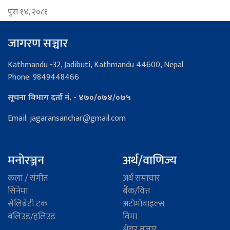
पुस १४, २०८१
जागरण सञ्चार
Kathmandu -32, Jadibuti, Kathmandu 44600, Nepal
Phone: 9849448466
सूचना विभाग दर्ता नं. - ४७०/०७४/०७५
Email: jagaransanchar@gmail.com
मनोरञ्जन
अर्थ/वाणिज्य
कला / संगीत
अर्थ समाचार
सिनेमा
बैंक/वित्त
सेलिब्रेटी टक
अटाेमाेवाइल्स
बलिउड/हलिउड
विमा
शेयर बजार