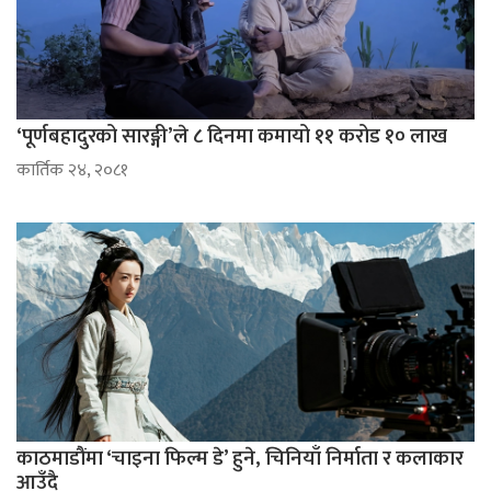
‘पूर्णबहादुरको सारङ्गी’ले ८ दिनमा कमायो ११ करोड १० लाख
कार्तिक २४, २०८१
काठमाडौंमा ‘चाइना फिल्म डे’ हुने, चिनियाँ निर्माता र कलाकार
आउँदै