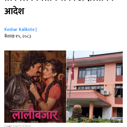
आदेश
Keshar Kalikote |
ब‌ैशाख १५, २०८३