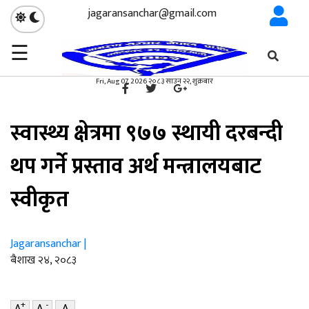
jagaransanchar@gmail.com
☰
गृहपृष्ठ
स्वास्थ्य
/
×
स्वास्थ्य
Fri, Aug 07, 2026 २०८३ साउन २२, शुक्रबार
स्वास्थ्य क्षेत्रमा ९७७ स्थायी दरबन्दी
थप गर्ने प्रस्ताव अर्थ मन्त्रालयबाट
स्वीकृत
Jagaransanchar |
ब‌ैशाख २४, २०८३
+
-
A
A
A