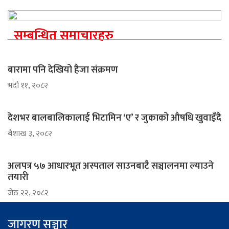
सम्बन्धित समाचारहरु
बारामा पनि देखियो हैजा संक्रमण
भदौ ११, २०८२
देशभर बालबालिकालाई भिटामिन ‘ए’ र जुकाको औषधि खुवाइँदै
ब‌ैशाख ३, २०८२
अलपत्र ५७ आधारभूत अस्पताल साउनबाटै सञ्चालनमा ल्याउने
तयारी
जेठ २२, २०८२
जागरण सञ्चार