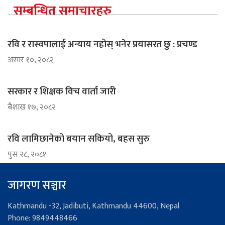
सम्बन्धित समाचारहरु
रवि र रास्वपालाई अन्याय नहोस् भनेर प्रयासरत छु : प्रचण्ड
असार १०, २०८२
सरकार र शिक्षक विच वार्ता जारी
ब‌ैशाख १७, २०८२
रवि लामिछानेको बयान सकियो, बहस सुरु
पुस २८, २०८१
जागरण सञ्चार
Kathmandu -32, Jadibuti, Kathmandu 44600, Nepal
Phone: 9849448466