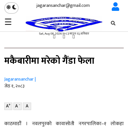
jagaransanchar@gmail.com
☰
×
गृहपृष्ठ
समाज
/
Sat, Aug 08, 2026 २०८३ साउन २३, शनिवार
समाज
मकैबारीमा मरेको गैंडा फेला
Jagaransanchar |
जेठ १, २०८३
+
-
A
A
A
काठमाडौं । नवलपुरको कावासोती नगरपालिका–१ लोकहा