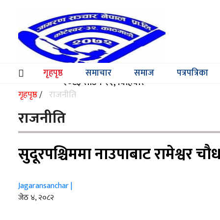
समाचार
समाज
गृहपृष्ठ
समाचार
समाज
पत्रपत्रिका
(current)
२०८३ साउन २१, बिहिबार
पत्रपत्रिका
गृहपृष्ठ
राजनीति
/
मनोरञ्जन
राजनीति
विश्व
सुदूरपश्चिममा नाउपाबाट रामेश्वर चौधरी
स्वास्थ्य
अर्थ/
Jagaransanchar |
वाणिज्य
जेठ ४, २०८२
शिक्षा