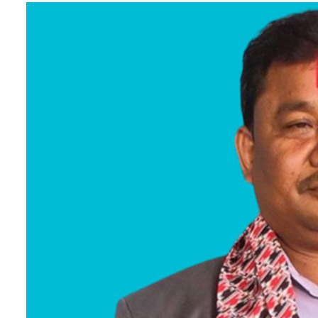
सम्पादकीय
संस्कृति/
संस्कार
प्रदेश
खेलकुद
सूचना/
प्रविधि
पर्यटन
जागरण
–
विशेष