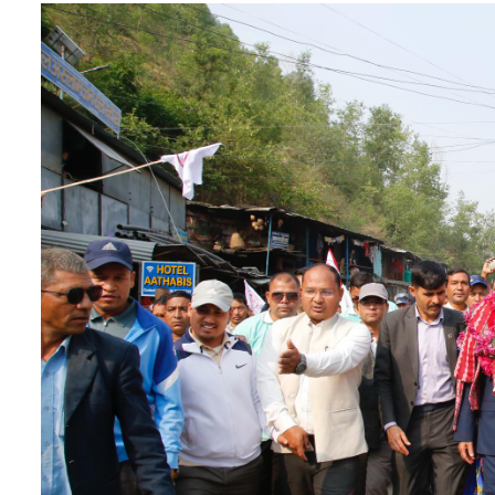
सम्पादकीय
संस्कृति/
संस्कार
प्रदेश
खेलकुद
सूचना/
प्रविधि
पर्यटन
जागरण
–
विशेष