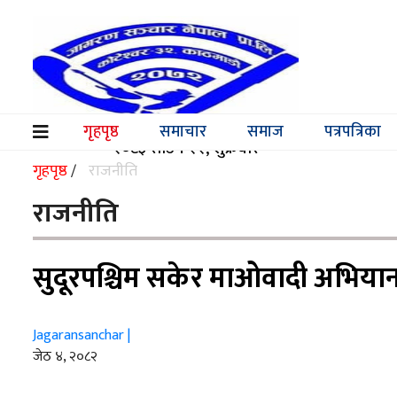
समाचार
समाज
गृहपृष्ठ
समाचार
समाज
पत्रपत्रिका
(current)
२०८३ साउन २२, शुक्रबार
पत्रपत्रिका
गृहपृष्ठ
राजनीति
/
मनोरञ्जन
राजनीति
विश्व
सुदूरपश्चिम सकेर माओवादी अभियान 
स्वास्थ्य
अर्थ/
Jagaransanchar |
वाणिज्य
जेठ ४, २०८२
शिक्षा