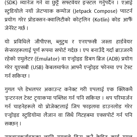
(SDK) म्यानेज गर्न वा छुट्टै सफ्टवेयर इन्स्टल गर्नुपर्दैन । एआई
स्टुडियोले नयाँ जेटप्याक कम्पोज (Jetpack Compose) प्याटर्न
प्रयोग गरेर प्रोडक्सन-क्वालिटीको कोट्लिन (Kotlin) कोड आफैँ
जेनेरेट गर्छ ।
यो प्रविधिले जीपीएस, ब्लुटुथ र एनएफसी जस्ता हार्डवेयर
सेन्सरहरूलाई पूर्ण रूपमा सपोर्ट गर्दछ । एप बनाउँदै गर्दा ब्राउजरमै
रहेको एमुलेटर (Emulator) वा एन्ड्रोइड डिबग ब्रिज (ADB) प्रयोग
गरेर यूएसबी (USB) केबलमार्फत आफ्नै एन्ड्रोइड फोनमा एप टेस्ट
गर्न सकिन्छ ।
गुगल प्ले डेभलपर अकाउन्ट कनेक्ट गरी एपलाई एक क्लिकमै
'इन्टरनल टेस्ट ट्र्याक'मा पब्लिश गर्न पनि सकिन्छ । थप परिमार्जन
गर्न चाहनेहरूले यो प्रोजेक्टलाई जिप फाइलमा डाउनलोड गरेर
एन्ड्रोइड स्टुडियोमा लैजान वा सिधै गिटहबमा एक्सपोर्ट गर्न पनि
सक्छन् ।