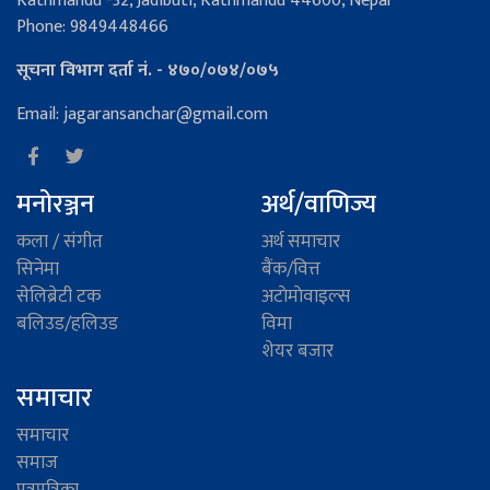
Kathmandu -32, Jadibuti, Kathmandu 44600, Nepal
Phone: 9849448466
सूचना विभाग दर्ता नं. - ४७०/०७४/०७५
Email: jagaransanchar@gmail.com
मनोरञ्जन
अर्थ/वाणिज्य
कला / संगीत
अर्थ समाचार
सिनेमा
बैंक/वित्त
सेलिब्रेटी टक
अटाेमाेवाइल्स
बलिउड/हलिउड
विमा
शेयर बजार
समाचार
समाचार
समाज