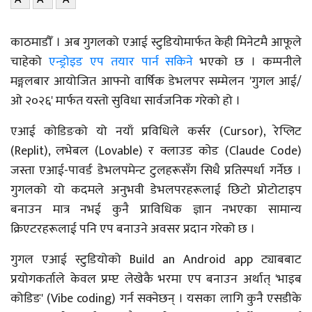
काठमाडौँ । अब गुगलको एआई स्टुडियोमार्फत केही मिनेटमै आफूले
चाहेको
एन्ड्रोइड एप तयार पार्न सकिने
भएको छ । कम्पनीले
मङ्गलबार आयोजित आफ्नो वार्षिक डेभलपर सम्मेलन 'गुगल आई/
ओ २०२६' मार्फत यस्तो सुविधा सार्वजनिक गरेको हो ।
एआई कोडिङको यो नयाँ प्रविधिले कर्सर (Cursor), रेप्लिट
(Replit), लभेबल (Lovable) र क्लाउड कोड (Claude Code)
जस्ता एआई-पावर्ड डेभलपमेन्ट टुलहरूसँग सिधै प्रतिस्पर्धा गर्नेछ ।
गुगलको यो कदमले अनुभवी डेभलपरहरूलाई छिटो प्रोटोटाइप
बनाउन मात्र नभई कुनै प्राविधिक ज्ञान नभएका सामान्य
क्रिएटरहरूलाई पनि एप बनाउने अवसर प्रदान गरेको छ ।
गुगल एआई स्टुडियोको Build an Android app ट्याबबाट
प्रयोगकर्ताले केवल प्रम्प्ट लेखेकै भरमा एप बनाउन अर्थात् 'भाइब
कोडिङ' (Vibe coding) गर्न सक्नेछन् । यसका लागि कुनै एसडीके