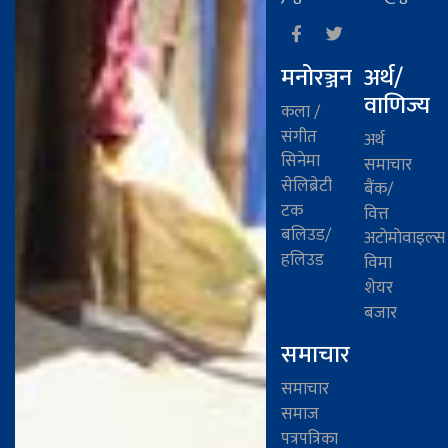
मनोरञ्जन
अर्थ/
वाणिज्य
कला /
संगीत
अर्थ
सिनेमा
समाचार
सेलिब्रेटी
बैंक/
टक
वित्त
बलिउड/
अटाेमाेवाइल्स
हलिउड
विमा
शेयर
बजार
समाचार
समाचार
समाज
पत्रपत्रिका