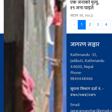
एक जनाको मृत्यु,
१९ जना घाइते
साउन २१, २०८३
‹
1
2
3
4
जागरण सञ्चार
Kathmandu -32,
Jadibuti, Kathmandu
44600, Nepal
Phone:
9849448466
सूचना विभाग दर्ता नं. -
४७०/०७४/०७५
Email:
jagaransanchar@gmail.