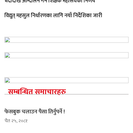
भदौदेखि आन्दोलन गर्ने शिक्षक महासंघको निर्णय
विद्युत् महसुल निर्धारणका लागि नयाँ निर्देशिका जारी
सम्बन्धित समाचारहरु
फेसबुक चलाउन पैसा तिर्नुपर्ने !
चैत २५, २०८१