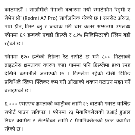
काठमाडौँ । साओमीले नेपाली बजारमा नयाँ स्मार्टफोन ‘रेड्मी ए
सेभेन प्रो’ (Redmi A7 Pro) सार्वजनिक गरेको छ । सनसेट अरेन्ज,
पाम ग्रीन, मिस्ट ब्लु र ब्ल्याक गरी चार कलर अप्सनमा उपलब्ध
फोनमा ६.९ इन्चको एचडी डिस्प्ले र ८.१५ मिलिमिटरको स्लिम बडी
रहेको छ ।
फोनमा १२० हर्जको रिफ्रेस रेट सपोर्ट छ भने ८०० निट्सको
ब्राइटनेस क्षमताका कारण कडा घाममा पनि डिस्प्लेमा दृश्य स्पष्ट
देखिने कम्पनीले जनाएको छ । डिस्प्लेमा रहेको डीसी डिमिङ
प्रविधिले स्क्रिन फ्लिकर कम गरी आँखाको थकान घटाउन मद्दत गर्ने
बताइएको छ ।
६,००० एमएएच क्षमताको ब्याट्रीका लागि १५ वाटको फास्ट चार्जिङ
सपोर्ट पाउन सकिन्छ । फोनमा १३ मेगापिक्सेलको एआई डुअल
रियर क्यामेरा र सेल्फीका लागि ८ मेगापिक्सेलको फ्रन्ट क्यामेरा
रहेको छ ।