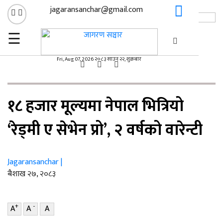
jagaransanchar@gmail.com
☰
×
गृहपृष्ठ
सूचना/प्रविधि
/
Fri, Aug 07, 2026 २०८३ साउन २२, शुक्रबार
सूचना/प्रविधि
१८ हजार मूल्यमा नेपाल भित्रियो
‘रेड्मी ए सेभेन प्रो’, २ वर्षको वारेन्टी
Jagaransanchar |
ब‌ैशाख २७, २०८३
+
-
A
A
A