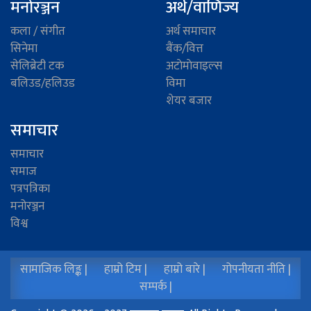
मनोरञ्जन
अर्थ/वाणिज्य
कला / संगीत
अर्थ समाचार
सिनेमा
बैंक/वित्त
सेलिब्रेटी टक
अटाेमाेवाइल्स
बलिउड/हलिउड
विमा
शेयर बजार
समाचार
समाचार
समाज
पत्रपत्रिका
मनोरञ्जन
विश्व
सामाजिक लिङ्क |
हाम्रो टिम |
हाम्रो बारे |
गोपनीयता नीति |
सम्पर्क |