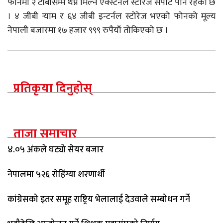
फोनमा २ टीबीसम्म थप्न मिल्ने एक्स्टर्नल स्टोरेज सपोर्ट पनि रहेको छ
। ४ जीबी र्‍याम र ६४ जीबी इन्टर्नल स्टोरेज भएको फोनको मूल्य
नेपाली बजारमा १७ हजार ९९९ रुपैयाँ तोकिएको छ ।
प्रतिकृया दिनुहोस्
ताजा समाचार
४.०५ अंकले घट्यो सेयर बजार
नेपालमा ५२६ रोहिंग्या शरणार्थी
कांग्रेसको इतर समूह राष्ट्रिय भेलालाई देउवाले सम्बोधन गर्ने