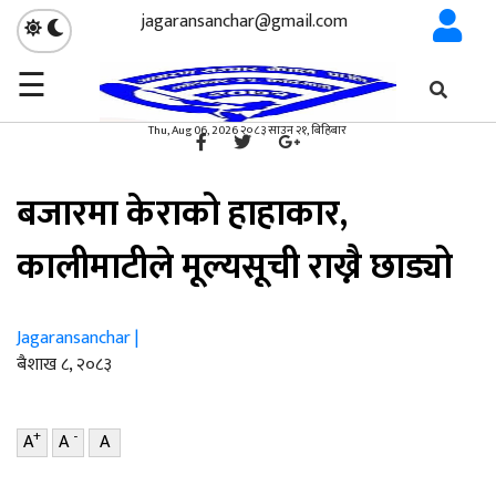
jagaransanchar@gmail.com
☰
गृहपृष्ठ
कृषि
/
×
कृषि
Thu, Aug 06, 2026 २०८३ साउन २१, बिहिबार
बजारमा केराको हाहाकार,
कालीमाटीले मूल्यसूची राख्नै छाड्यो
Jagaransanchar |
ब‌ैशाख ८, २०८३
+
-
A
A
A