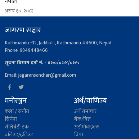
नेपाल
असार १७, २०८२
जागरण सञ्चार
Kathmandu -32, Jadibuti, Kathmandu 44600, Nepal
Phone: 9849448466
सूचना विभाग दर्ता नं. - ४७०/०७४/०७५
Email: jagaransanchar@gmail.com
मनोरञ्जन
अर्थ/वाणिज्य
कला / संगीत
अर्थ समाचार
सिनेमा
बैंक/वित्त
सेलिब्रेटी टक
अटाेमाेवाइल्स
बलिउड/हलिउड
विमा