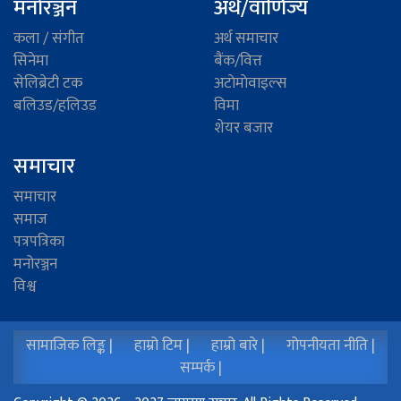
मनोरञ्जन
अर्थ/वाणिज्य
कला / संगीत
अर्थ समाचार
सिनेमा
बैंक/वित्त
सेलिब्रेटी टक
अटाेमाेवाइल्स
बलिउड/हलिउड
विमा
शेयर बजार
समाचार
समाचार
समाज
पत्रपत्रिका
मनोरञ्जन
विश्व
सामाजिक लिङ्क |
हाम्रो टिम |
हाम्रो बारे |
गोपनीयता नीति |
सम्पर्क |