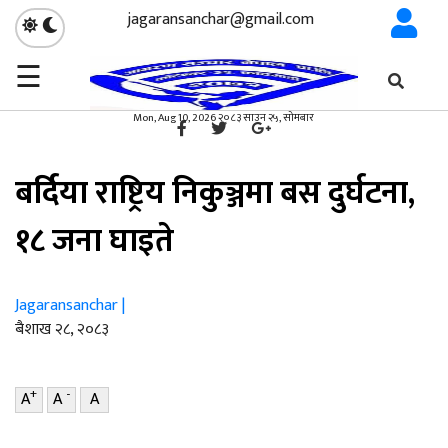
jagaransanchar@gmail.com
☰
गृहपृष्ठ
समाज
/
×
समाज
Mon, Aug 10, 2026 २०८३ साउन २५, सोमबार
बर्दिया राष्ट्रिय निकुञ्जमा बस दुर्घटना,
१८ जना घाइते
Jagaransanchar |
ब‌ैशाख २८, २०८३
+
-
A
A
A