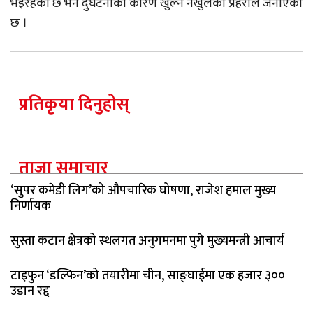
भइरहेको छ भने दुर्घटनाको कारण खुल्न नखुलेको प्रहरीले जनाएको
छ ।
प्रतिकृया दिनुहोस्
ताजा समाचार
‘सुपर कमेडी लिग’को औपचारिक घोषणा, राजेश हमाल मुख्य
निर्णायक
सुस्ता कटान क्षेत्रको स्थलगत अनुगमनमा पुगे मुख्यमन्त्री आचार्य
टाइफुन ‘डल्फिन’को तयारीमा चीन, साङ्घाईमा एक हजार ३००
उडान रद्द