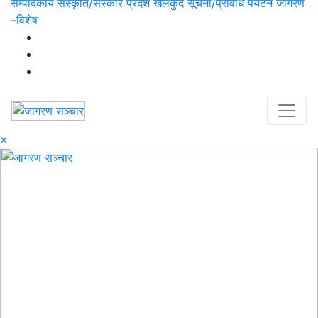
सम्पादकीय
संस्कृति/संस्कार
प्रदेश
खेलकुद
सूचना/प्रविधि
पर्यटन
जागरण
–विशेष
×