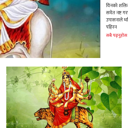
यिनको शक्ति 
समेत नष्ट गर
उपासनाले भवि
पहिरन
सबै पढ्नुहोस