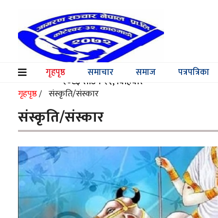
समाचार
समाज
गृहपृष्ठ
समाचार
समाज
पत्रपत्रिका
(current)
२०८३ साउन २१, बिहिबार
पत्रपत्रिका
गृहपृष्ठ
संस्कृति/संस्कार
/
मनोरञ्जन
संस्कृति/संस्कार
विश्व
स्वास्थ्य
अर्थ/
वाणिज्य
शिक्षा