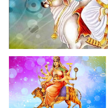
सम्पादकीय
संस्कृति/
संस्कार
प्रदेश
खेलकुद
सूचना/
प्रविधि
पर्यटन
जागरण
–
विशेष