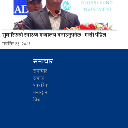
सुधारिएको स्वास्थ्य मन्त्रालय बनाउनुपर्नेछ : मन्त्री पौडेल
मङ्सिर १३, २०८१
समाचार
समाचार
समाज
पत्रपत्रिका
मनोरञ्जन
विश्व