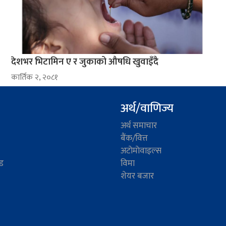
देशभर भिटामिन ए र जुकाको औषधि खुवाइँदै
कार्तिक २, २०८१
अर्थ/वाणिज्य
अर्थ समाचार
बैंक/वित्त
अटाेमाेवाइल्स
ड
विमा
शेयर बजार