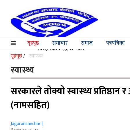
समाचार
समाज
गृहपृष्ठ
समाचार
समाज
पत्रपत्रिका
(current)
२०८३ साउन २३, शनिवार
पत्रपत्रिका
गृहपृष्ठ
स्वास्थ्य
/
मनोरञ्जन
स्वास्थ्य
विश्व
सरकारले तोक्यो स्वास्थ्य प्रतिष्ठान 
स्वास्थ्य
(नामसहित)
अर्थ/
वाणिज्य
शिक्षा
Jagaransanchar |