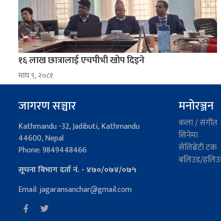
१६ लाख छात्रालाई एचपीभी खोप दिइने
माघ ९, २०८१
जागरण सञ्चार
मनोरञ्जन
कला / संगीत
Kathmandu -32, Jadibuti, Kathmandu
सिनेमा
44600, Nepal
सेलिब्रेटी टक
Phone: 9849448466
बलिउड/हलिउ
सूचना विभाग दर्ता नं. - ४७०/०७४/०७५
Email: jagaransanchar@gmail.com