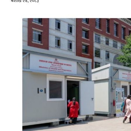
ब‌ैशाख २४, २०८३
सम्पादकीय
संस्कृति/
संस्कार
प्रदेश
खेलकुद
सूचना/
प्रविधि
पर्यटन
जागरण
–
विशेष