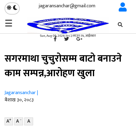
jagaransanchar@gmail.com
☰
गृहपृष्ठ
समाचार
/
×
समाचार
Sun, Aug 09, 2026 २०८३ साउन २४, आईतबार
सगरमाथा चुचुरोसम्म बाटो बनाउने
काम सम्पन्न,आरोहण खुला
Jagaransanchar |
ब‌ैशाख ३०, २०८३
+
-
A
A
A