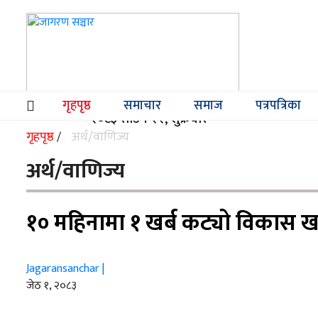
गृहपृष्ठ
समाचार
समाज
पत्रपत्रिका
(current)
२०८३ साउन २२, शुक्रबार
गृहपृष्ठ
अर्थ/वाणिज्य
/
अर्थ/वाणिज्य
१० महिनामा १ खर्ब कट्यो विकास खर
Jagaransanchar |
जेठ १, २०८३