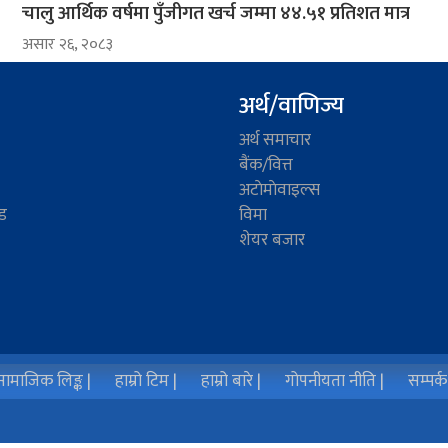
चालु आर्थिक वर्षमा पुँजीगत खर्च जम्मा ४४.५१ प्रतिशत मात्र
असार २६, २०८३
अर्थ/वाणिज्य
अर्थ समाचार
बैंक/वित्त
अटाेमाेवाइल्स
ड
विमा
शेयर बजार
ामाजिक लिङ्क |
हाम्रो टिम |
हाम्रो बारे |
गोपनीयता नीति |
सम्पर्क