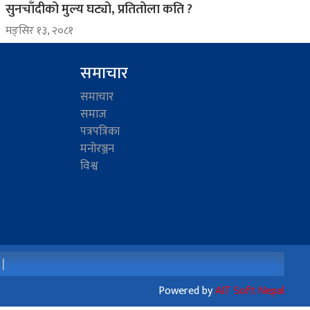
सुनचाँदीको मुल्य घट्यो, प्रतितोला कति ?
मङ्सिर १३, २०८१
समाचार
समाचार
समाज
पत्रपत्रिका
मनोरञ्जन
विश्व
 |
Powered by
AIT Soft Nepal