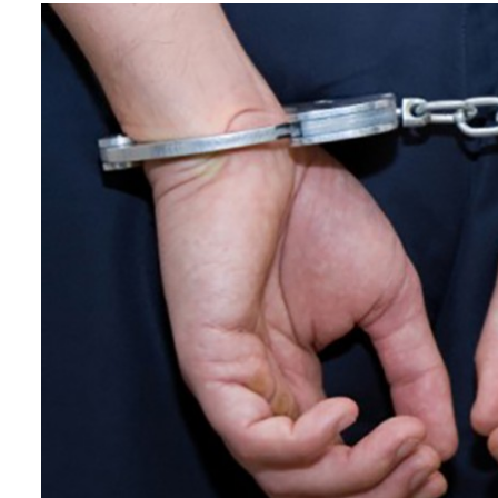
सम्पादकीय
संस्कृति/
संस्कार
प्रदेश
खेलकुद
सूचना/
प्रविधि
पर्यटन
जागरण
–
विशेष