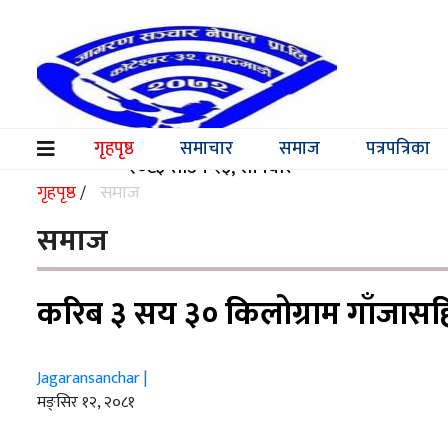
समाचार
समाज
गृहपृष्ठ
समाचार
समाज
पत्रपत्रिका
(current)
२०८३ साउन २३, शनिवार
पत्रपत्रिका
गृहपृष्ठ
समाज
/
मनोरञ्जन
समाज
विश्व
करिब ३ सय ३० किलोग्राम गाँजासह
स्वास्थ्य
अर्थ/
Jagaransanchar |
वाणिज्य
मङ्सिर १२, २०८१
शिक्षा