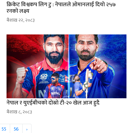
क्रिकेट विश्वकप लिग टु : नेपालले ओमानलाई दियो २५७
रनको लक्ष्य
ब‌ैशाख २२, २०८३
नेपाल र युएईबीचको दोस्रो टी-२० खेल आज हुदै
ब‌ैशाख ८, २०८३
55
56
›