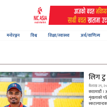
मनोरञ्जन
विश्व
शिक्षा/स्वास्थ्य
अर्थ/वाणिज्य
लिग टु 
ब‌ैशाख २९, २
काठमाडौं । आ
शृंखलाको पहि
स्कटल्यान्डक