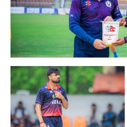
सम्पादकीय
संस्कृति/
संस्कार
प्रदेश
खेलकुद
सूचना/
प्रविधि
पर्यटन
जागरण
–
विशेष