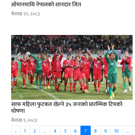
ओमानमाथि नेपालको शानदार जित
ब‌ैशाख २२, २०८३
साफ महिला फुटबल खेल्ने ३५ जनाको प्रारम्भिक टिमको
घोषणा
ब‌ैशाख ९, २०८३
‹
1
2
...
4
5
6
7
8
9
10
...