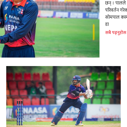
छन् । पालले 
परिवर्तन गरे
सोमपाल कामी
डा
सबै पढ्नुहोस