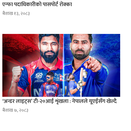
एन्फा पदाधिकारीको पासपोर्ट रोक्का
ब‌ैशाख १३, २०८३
‘अन्डर लाइट्स’ टी-२०आई शृंखला : नेपालले यूएईसँग खेल्दै
ब‌ैशाख ७, २०८३